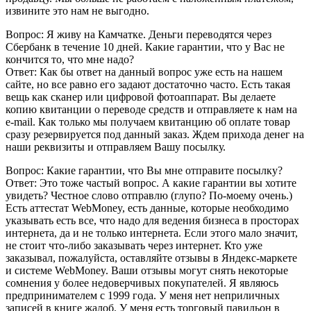
извините это нам не выгодно.
Вопрос: Я живу на Камчатке. Деньги переводятся через
Сбербанк в течение 10 дней. Какие гарантии, что у Вас не
кончится то, что мне надо?
Ответ: Как бы ответ на данный вопрос уже есть на нашем
сайте, но все равно его задают достаточно часто. Есть такая
вещь как сканер или цифровой фотоаппарат. Вы делаете
копию квитанции о переводе средств и отправляете к нам на
e-mail. Как только мы получаем квитанцию об оплате товар
сразу резервируется под данный заказ. Ждем прихода денег на
наши реквизиты и отправляем Вашу посылку.
Вопрос: Какие гарантии, что Вы мне отправите посылку?
Ответ: Это тоже частый вопрос. А какие гарантии вы хотите
увидеть? Честное слово отправлю (глупо? По-моему очень.)
Есть аттестат WebMoney, есть данные, которые необходимо
указывать есть все, что надо для ведения бизнеса в просторах
интернета, да и не только интернета. Если этого мало значит,
не стоит что-либо заказывать через интернет. Кто уже
заказывал, пожалуйста, оставляйте отзывы в Яндекс-маркете
и системе WebMoney. Ваши отзывы могут снять некоторые
сомнения у более недоверчивых покупателей. Я являюсь
предпринимателем с 1999 года. У меня нет неприличных
записей в книге жалоб. У меня есть торговый павильон в