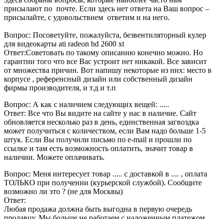
присылают по почте. Если здесь нет ответа на Ваш вопрос –
присылайте, с удовольствием ответим и на него.
Вопрос: Посоветуйте, пожалуйста, безвентиляторный кулер
для видеокарты ati radeon hd 2600 xt
Ответ:Советовать по такому описанию конечно можно. Но
гарантии того что все Вас устроит нет никакой. Все зависит
от множества причин. Вот напишу некоторые из них: место в
корпусе , референсный дизайн или собственный дизайн
фирмы производителя, и т.д и т.п
Вопрос: А как с наличием следующих вещей: .....
Ответ: Все что Вы видите на сайте у нас в наличие. Сайт
обновляется несколько раз в день, единственная загвоздка
может получиться с количеством, если Вам надо больше 1-5
штук. Если Вы получили письмо по e-mail и прошли по
ссылке и там есть возможность оплатить, значит товар в
наличии. Можете оплачивать.
Вопрос: Меня интересует товар ..... с доставкой в .... , оплата
ТОЛЬКО при получении (курьерской службой). Сообщите
возможно ли это ? (не для Москвы)
Ответ:
Любая продажа должна быть выгодна в первую очередь
продавцу. Мы больше не работаем с наложенным платежом,