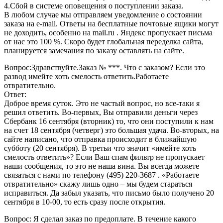
4.Сбой в системе оповещения о поступлении заказа.
В любом случае мы отправляем уведомление о состоянии
заказа на e-mail. Ответы на бесплатные почтовые ящики могут
не доходить, особенно на mail.ru . Яндекс пропускает письма
от нас это 100 %. Скоро будет глобальная переделка сайта,
планируется замечания по заказу оставлять на сайте.
Вопрос:Здравствуйте.Заказ № ***. Что с заказом? Если это
развод имейте хоть смелость ответить.Работаете
отвратительно.
Ответ:
Доброе время суток. Это не частый вопрос, но все-таки я
решил ответить. Во-первых, Вы отправили деньги через
Сбербанк 16 сентября (вторник) то, что они поступили к нам
на счет 18 сентября (четверг) это большая удача. Во-вторых, на
сайте написано, что отправка происходит в ближайшую
субботу (20 сентября). В третьи что значит «имейте хоть
смелость ответить»? Если Ваш спам фильтр не пропускает
наши сообщения, то это не наша вина. Вы всегда можете
связаться с нами по телефону (495) 220-3687 . «Работаете
отвратительно» скажу лишь одно – мы будем стараться
исправиться. Да забыл указать, что письмо было получено 20
сентября в 10-00, то есть сразу после открытия.
Вопрос: Я сделал заказ по предоплате. В течение какого