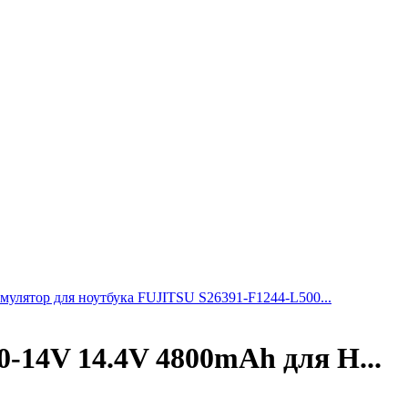
мулятор для ноутбука FUJITSU S26391-F1244-L500...
14V 14.4V 4800mAh для H...