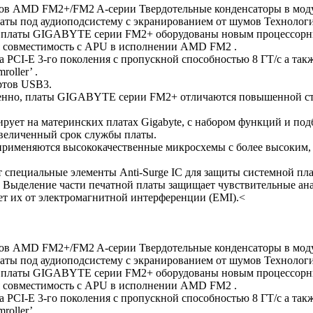
ров AMD FM2+/FM2 A-серии Твердотельные конденсаторы в мо
платы под аудиоподсистему с экранированием от шумов Техн
латы GIGABYTE серии FM2+ оборудованы новым процессорным
я совместимость с APU в исполнении AMD FM2 .
CI-E 3-го поколения с пропускной способностью 8 ГТ/с а так
oller’ .
ртов USB3.
твенно, платы GIGABYTE серии FM2+ отличаются повышенной ст
ет на материнских платах Gigabyte, с набором функций и под
увеличенный срок службы платы.
рименяются высококачественные микросхемы с более высоким,
специальные элементы Anti-Surge IС для защиты системной пла
 Выделение части печатной платы защищает чувствительные ана
ет их от электромагнитной интерференции (EMI).<
ров AMD FM2+/FM2 A-серии Твердотельные конденсаторы в мо
платы под аудиоподсистему с экранированием от шумов Техн
латы GIGABYTE серии FM2+ оборудованы новым процессорным
я совместимость с APU в исполнении AMD FM2 .
CI-E 3-го поколения с пропускной способностью 8 ГТ/с а так
oller’ .