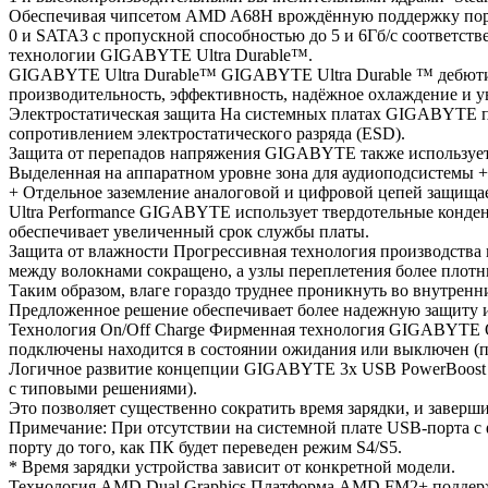
Обеспечивая чипсетом AMD A68H врождённую поддержку по
0 и SATA3 с пропускной способностью до 5 и 6Гб/с соответс
технологии GIGABYTE Ultra Durable™.
GIGABYTE Ultra Durable™ GIGABYTE Ultra Durable ™ дебютиру
производительность, эффективность, надёжное охлаждение и 
Электростатическая защита На системных платах GIGABYTE п
сопротивлением электростатического разряда (ESD).
Защита от перепадов напряжения GIGABYTE также использует 
Выделенная на аппаратном уровне зона для аудиоподсистемы +
+ Отдельное заземление аналоговой и цифровой цепей защища
Ultra Performance GIGABYTE использует твердотельные конде
обеспечивает увеличенный срок службы платы.
Защита от влажности Прогрессивная технология производства 
между волокнами сокращено, а узлы переплетения более плотн
Таким образом, влаге гораздо труднее проникнуть во внутренн
Предложенное решение обеспечивает более надежную защиту из
Технология On/Off Charge Фирменная технология GIGABYTE On/O
подключены находится в состоянии ожидания или выключен (
Логичное развитие концепции GIGABYTE 3x USB PowerBoost -
с типовыми решениями).
Это позволяет существенно сократить время зарядки, и заверши
Примечание: При отсутствии на системной плате USB-порта с
порту до того, как ПК будет переведен режим S4/S5.
* Время зарядки устройства зависит от конкретной модели.
Технология AMD Dual Graphics Платформа AMD FM2+ поддержив