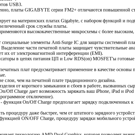
ртов USB3.
твенно, платы GIGABYTE серии FM2+ отличаются повышенной ст
ет на материнских платах Gigabyte, с набором функций и под
увеличенный срок службы платы.
рименяются высококачественные микросхемы с более высоким,
специальные элементы Anti-Surge IС для защиты системной пла
 Выделение части печатной платы защищает чувствительные ана
ет их от электромагнитной интерференции (EMI).
нсаторы в цепях питания ЦП и Low RDS(on) MOSFET'ы готовые к
печатных плат предусматривает применение в качестве основы п
ые.
ие слои, чем на печатной плате традиционного дизайна.
делия от короткого замыкания и сбоев в работе, вызванных сы
ff Charge дает возможность заряжать ваш iPhone, iPad и iPod T
программное отключение).
 функция On/Off Charge предполагает зарядку подключенных к
ть процедуру даже быстрее, чем от штатного зарядного устройст
 функцией ON/OFF Charge, процедуру зарядки мобильного устр
ает технологию AMD Dual Graphics, которая позволяет значит