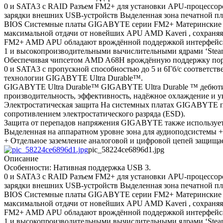
0 и SATA3 с RAID Разъем FM2+ для установки APU-процессо
зарядки внешних USB-устройств Выделенная зона печатной 
BIOS Системные платы GIGABYTE серии FM2+ Материнские п
максимальной отдачи от новейших APU AMD Kaveri , сохраня
FM2+ AMD APU обладают врождённой поддержкой интерфейса P
1 и высокопроизводительными вычислительными ядрами ‘Steamr
Обеспечивая чипсетом AMD A68H врождённую поддержку по
0 и SATA3 с пропускной способностью до 5 и 6Гб/с соответс
технологии GIGABYTE Ultra Durable™.
GIGABYTE Ultra Durable™ GIGABYTE Ultra Durable ™ дебютиру
производительность, эффективность, надёжное охлаждение и 
Электростатическая защита На системных платах GIGABYTE п
сопротивлением электростатического разряда (ESD).
Защита от перепадов напряжения GIGABYTE также использует 
Выделенная на аппаратном уровне зона для аудиоподсистемы +
+ Отдельное заземление аналоговой и цифровой цепей защища
pic_58224ce6896d1.jpg
Описание
Особенности: Нативная поддержка USB 3.
0 и SATA3 с RAID Разъем FM2+ для установки APU-процессо
зарядки внешних USB-устройств Выделенная зона печатной 
BIOS Системные платы GIGABYTE серии FM2+ Материнские п
максимальной отдачи от новейших APU AMD Kaveri , сохраня
FM2+ AMD APU обладают врождённой поддержкой интерфейса P
1 и высокопроизводительными вычислительными ядрами ‘Steamr