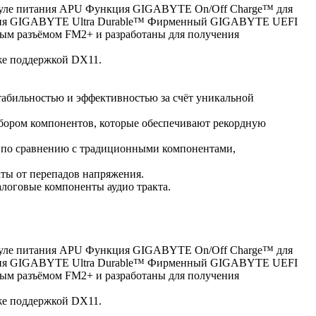
дуле питания APU Функция GIGABYTE On/Off Charge™ для
ология GIGABYTE Ultra Durable™ Фирменный GIGABYTE UEFI
 разъёмом FM2+ и разработаны для получения
же поддержкой DX11.
абильностью и эффективностью за счёт уникальной
бором компонентов, которые обеспечивают рекордную
 по сравнению с традиционными компонентами,
ты от перепадов напряжения.
логовые компоненты аудио тракта.
дуле питания APU Функция GIGABYTE On/Off Charge™ для
ология GIGABYTE Ultra Durable™ Фирменный GIGABYTE UEFI
 разъёмом FM2+ и разработаны для получения
же поддержкой DX11.