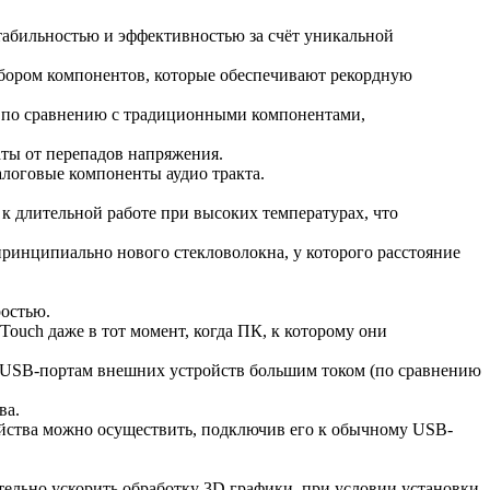
абильностью и эффективностью за счёт уникальной
бором компонентов, которые обеспечивают рекордную
 по сравнению с традиционными компонентами,
ты от перепадов напряжения.
логовые компоненты аудио тракта.
 длительной работе при высоких температурах, что
ринципиально нового стекловолокна, у которого расстояние
ростью.
ouch даже в тот момент, когда ПК, к которому они
 USB-портам внешних устройств большим током (по сравнению
ва.
ойства можно осуществить, подключив его к обычному USB-
ельно ускорить обработку 3D графики, при условии установки