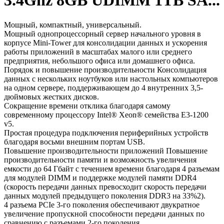
3.4Ghz 8GB UDIMM 1TB SA...
Мощный, компактный, универсальный.
Мощный однопроцессорный сервер начального уровня в
корпусе Mini-Tower для консолидации данных и ускорения
работы приложений в масштабах малого или среднего
предприятия, небольшого офиса или домашнего офиса.
Порядок и повышение производительности Консолидация
данных с нескольких ноутбуков или настольных компьютеров
на одном сервере, поддерживающем до 4 внутренних 3,5-
дюймовых жестких дисков.
Сокращение времени отклика благодаря самому
современному процессору Intel® Xeon® семейства E3-1200
v5.
Простая процедура подключения периферийных устройств
благодаря восьми внешним портам USB.
Повышение производительности приложений Повышение
производительности памяти и возможность увеличения
емкости до 64 Гбайт с течением времени благодаря 4 разъемам
для модулей DIMM и поддержке модулей памяти DDR4
(скорость передачи данных превосходит скорость передачи
данных модулей предыдущего поколения DDR3 на 33%2).
4 разъема PCIe 3-го поколения обеспечивают двукратное
увеличение пропускной способности передачи данных по
сравнению с разъемами 2-го поколения.