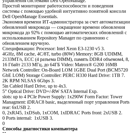
управления системами Dell OpenManage.
Простой мониторинг работоспособности и поведения
системы с помощью удобной интуитивно понятной консоли
Dell OpenManage Essentials.
Экономия времени ИТ-администратора за счет автоматизации
обновлений микрокода — сокращение времени обновления
микрокода до 92% с помощью автоматических обновлений с
использованием Repository Manager по сравнению с
обновлением вручную.
Спецификации: Processor: Intel Xeon E3-1230 v5 3.
4GHz, 8M cache, 4C/8T, turbo (80W) Memory: 8GB UDIMM,
2133MT/s, ECC (4 разъема DIMM), память DDR4 объемом4, 8,
16 Гбайт 2133 МГц, до 64ГБ Video: Matrox® G200 16MB
Network Controller: On-Board LOM 1GBE Dual Port (BCM5720
GbE LOM) Storage Controller: PERC H330 Hard Drive: 1TB 7.
2K RPM NLSAS 6Gbps 3.
5in Cabled Hard Drive, up to 4x3.
5” Optical Drive: DVD+/-RW SATA Internal Exp.
slots: up to 4 PCIe Power Supply: 1x290W Form Factor: Tower
Managment: iDRAC8 basic, выделенный порт управления Ports
rear: 6xUSB 2.
0, 2xRJ45, 1xDSub, 1xCOM, 1xIDRAC Ports front: 2xUSB 2.
0 Ports internal: 1xUSB 3.
0
Способы диагностики компьютера