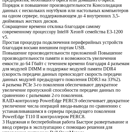
Порядок и повышение производительности Консолидация
данных с нескольких ноутбуков или настольных компьютеров
на одном сервере, поддерживающем до 4 внутренних 3,5-
дюймовых жестких дисков.
Сокращение времени отклика благодаря самому
современному процессору Intel® Xeon® семейства E3-1200
v5.
Простая процедура подключения периферийных устройств
благодаря восьми внешним портам USB.
Повышение производительности приложений Повышение
производительности памяти и возможность увеличения
емкости до 64 Гбайт с течением времени благодаря 4 разъемам
для модулей DIMM и поддержке модулей памяти DDR4
(скорость передачи данных превосходит скорость передачи
данных модулей предыдущего поколения DDR3 на 33%2).
4 разъема PCIe 3-го поколения обеспечивают двукратное
увеличение пропускной способности передачи данных по
сравнению с разъемами 2-го поколения.
RAID-контроллер PowerEdge PERC9 обеспечивает двукратное
увеличение числа операций ввода-вывода по сравнению с
устанавливавшимся в серверы предыдущего поколения
PowerEdge T110 II контроллером PERC8.
3 Надежная и бесперебойная работа Быстрое развертывание и
ввод сервера в эксплуатацию с помощью решения для