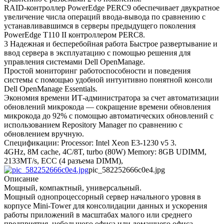
RAID-контроллер PowerEdge PERC9 обеспечивает двукратное
увеличение числа операций ввода-вывода по сравнению с
устанавливавшимся в серверы предыдущего поколения
PowerEdge T110 II контроллером PERC8.
3 Надежная и бесперебойная работа Быстрое развертывание и
ввод сервера в эксплуатацию с помощью решения для
управления системами Dell OpenManage.
Простой мониторинг работоспособности и поведения
системы с помощью удобной интуитивно понятной консоли
Dell OpenManage Essentials.
Экономия времени ИТ-администратора за счет автоматизации
обновлений микрокода — сокращение времени обновления
микрокода до 92% с помощью автоматических обновлений с
использованием Repository Manager по сравнению с
обновлением вручную.
Спецификации: Processor: Intel Xeon E3-1230 v5 3.
4GHz, 8M cache, 4C/8T, turbo (80W) Memory: 8GB UDIMM,
2133MT/s, ECC (4 разъема DIMM),
pic_582252666c0e4.jpg
Описание
Мощный, компактный, универсальный.
Мощный однопроцессорный сервер начального уровня в
корпусе Mini-Tower для консолидации данных и ускорения
работы приложений в масштабах малого или среднего
предприятия, небольшого офиса или домашнего офиса.