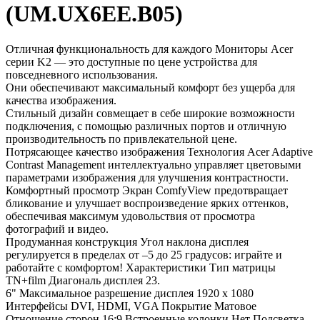
(UM.UX6EE.B05)
Отличная функциональность для каждого Мониторы Acer
серии K2 — это доступные по цене устройства для
повседневного использования.
Они обеспечивают максимальный комфорт без ущерба для
качества изображения.
Стильный дизайн совмещает в себе широкие возможности
подключения, с помощью различных портов и отличную
производительность по привлекательной цене.
Потрясающее качество изображения Технология Aсer Adaptive
Contrast Management интеллектуально управляет цветовыми
параметрами изображения для улучшения контрастности.
Комфортный просмотр Экран ComfyView предотвращает
бликование и улучшает воспроизведение ярких оттенков,
обеспечивая максимум удовольствия от просмотра
фотографий и видео.
Продуманная конструкция Угол наклона дисплея
регулируется в пределах от –5 до 25 градусов: играйте и
работайте с комфортом! Характеристики Тип матрицы
TN+film Диагональ дисплея 23.
6" Максимальное разрешение дисплея 1920 x 1080
Интерфейсы DVI, HDMI, VGA Покрытие Матовое
Отношение сторон 16:9 Встроенные колонки Нет Подсветка