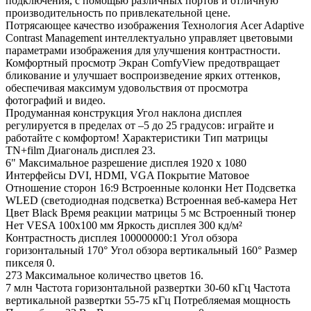
подключения, с помощью различных портов и отличную
производительность по привлекательной цене.
Потрясающее качество изображения Технология Aсer Adaptive
Contrast Management интеллектуально управляет цветовыми
параметрами изображения для улучшения контрастности.
Комфортный просмотр Экран ComfyView предотвращает
бликование и улучшает воспроизведение ярких оттенков,
обеспечивая максимум удовольствия от просмотра
фотографий и видео.
Продуманная конструкция Угол наклона дисплея
регулируется в пределах от –5 до 25 градусов: играйте и
работайте с комфортом! Характеристики Тип матрицы
TN+film Диагональ дисплея 23.
6" Максимальное разрешение дисплея 1920 x 1080
Интерфейсы DVI, HDMI, VGA Покрытие Матовое
Отношение сторон 16:9 Встроенные колонки Нет Подсветка
WLED (светодиодная подсветка) Встроенная веб-камера Нет
Цвет Black Время реакции матрицы 5 мс Встроенный тюнер
Нет VESA 100х100 мм Яркость дисплея 300 кд/м²
Контрастность дисплея 100000000:1 Угол обзора
горизонтальный 170° Угол обзора вертикальный 160° Размер
пикселя 0.
273 Максимальное количество цветов 16.
7 млн Частота горизонтальной развертки 30-60 кГц Частота
вертикальной развертки 55-75 кГц Потребляемая мощность