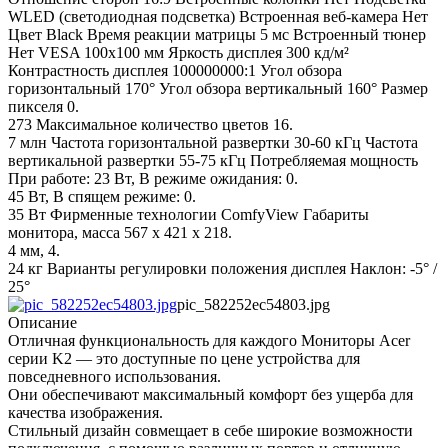
WLED (светодиодная подсветка) Встроенная веб-камера Нет
Цвет Black Время реакции матрицы 5 мс Встроенный тюнер
Нет VESA 100х100 мм Яркость дисплея 300 кд/м²
Контрастность дисплея 100000000:1 Угол обзора
горизонтальный 170° Угол обзора вертикальный 160° Размер
пикселя 0.
273 Максимальное количество цветов 16.
7 млн Частота горизонтальной развертки 30-60 кГц Частота
вертикальной развертки 55-75 кГц Потребляемая мощность
При работе: 23 Вт, В режиме ожидания: 0.
45 Вт, В спящем режиме: 0.
35 Вт Фирменные технологии ComfyView Габариты
монитора, масса 567 x 421 x 218.
4 мм, 4.
24 кг Варианты регулировки положения дисплея Наклон: -5° /
25°
pic_582252ec54803.jpg
Описание
Отличная функциональность для каждого Мониторы Acer
серии K2 — это доступные по цене устройства для
повседневного использования.
Они обеспечивают максимальный комфорт без ущерба для
качества изображения.
Стильный дизайн совмещает в себе широкие возможности