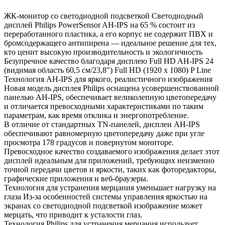
ЖК-монитор со светодиодной подсветкой Светодиодный
дисплей Philips PowerSensor AH-IPS на 65 % состоит из
переработанного пластика, а его корпус не содержит ПВХ и
бромсодержащего антипирена — идеальное решение для тех,
кто ценит высокую производительность и экологичность
Безупречное качество благодаря дисплею Full HD AH-IPS 24
(видимая область 60,5 см/23,8") Full HD (1920 x 1080) P Line
Технология AH-IPS для яркого, реалистичного изображения
Новая модель дисплея Philips оснащена усовершенствованной
панелью AH-IPS, обеспечивает великолепную цветопередачу
и отличается превосходными характеристиками по таким
параметрам, как время отклика и энергопотребление.
В отличие от стандартных TN-панелей, дисплеи AH-IPS
обеспечивают равномерную цветопередачу даже при угле
просмотра 178 градусов и повернутом мониторе.
Превосходное качество создаваемого изображения делает этот
дисплей идеальным для приложений, требующих неизменно
точной передачи цветов и яркости, таких как фоторедакторы,
графические приложения и веб-браузеры.
Технология для устранения мерцания уменьшает нагрузку на
глаза Из-за особенностей системы управления яркостью на
экранах со светодиодной подсветкой изображение может
мерцать, что приводит к усталости глаз.
Технология Philips для устранения мерцания использует