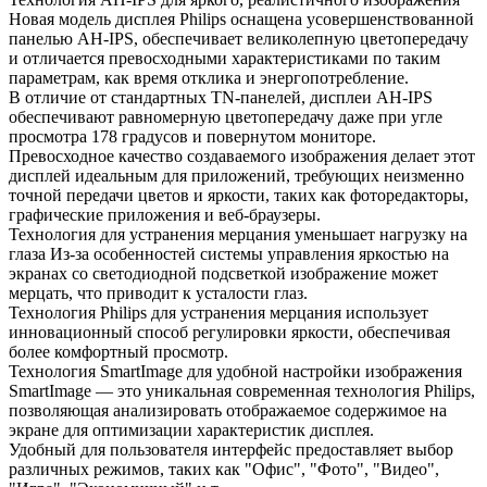
Новая модель дисплея Philips оснащена усовершенствованной
панелью AH-IPS, обеспечивает великолепную цветопередачу
и отличается превосходными характеристиками по таким
параметрам, как время отклика и энергопотребление.
В отличие от стандартных TN-панелей, дисплеи AH-IPS
обеспечивают равномерную цветопередачу даже при угле
просмотра 178 градусов и повернутом мониторе.
Превосходное качество создаваемого изображения делает этот
дисплей идеальным для приложений, требующих неизменно
точной передачи цветов и яркости, таких как фоторедакторы,
графические приложения и веб-браузеры.
Технология для устранения мерцания уменьшает нагрузку на
глаза Из-за особенностей системы управления яркостью на
экранах со светодиодной подсветкой изображение может
мерцать, что приводит к усталости глаз.
Технология Philips для устранения мерцания использует
инновационный способ регулировки яркости, обеспечивая
более комфортный просмотр.
Технология SmartImage для удобной настройки изображения
SmartImage — это уникальная современная технология Philips,
позволяющая анализировать отображаемое содержимое на
экране для оптимизации характеристик дисплея.
Удобный для пользователя интерфейс предоставляет выбор
различных режимов, таких как "Офис", "Фото", "Видео",