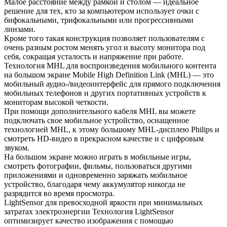
Малое расстояние между рамкой и столом — идеальное
решение для тех, кто за компьютером использует очки с
бифокальными, трифокальными или прогрессивными
линзами.
Кроме того такая конструкция позволяет пользователям с
очень разным ростом менять угол и высоту монитора под
себя, сокращая усталость и напряжение при работе.
Технология MHL для воспроизведения мобильного контента
на большом экране Mobile High Definition Link (MHL) — это
мобильный аудио-/видеоинтерфейс для прямого подключения
мобильных телефонов и других портативных устройств к
мониторам высокой четкости.
При помощи дополнительного кабеля MHL вы можете
подключать свое мобильное устройство, оснащенное
технологией MHL, к этому большому MHL-дисплею Philips и
смотреть HD-видео в прекрасном качестве и с цифровым
звуком.
На большом экране можно играть в мобильные игры,
смотреть фотографии, фильмы, пользоваться другими
приложениями и одновременно заряжать мобильное
устройство, благодаря чему аккумулятор никогда не
разрядится во время просмотра.
LightSensor для превосходной яркости при минимальных
затратах электроэнергии Технология LightSensor
оптимизирует качество изображения с помощью