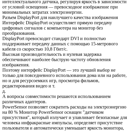
интеллектуального датчика, регулируя яркость в зависимости
от условий освещения — превосходное изображение при
минимальных затратах электроэнергии.
Разъем DisplayPort для наилучшего качества изображения
Интерфейс DisplayPort осуществляет прямую передачу
цифровых сигналов с компьютера на монитор без
преобразования.
DisplayPort превосходит стандарт DVI и полностью
поддерживает передачу данных с помощью 15-метрового
кабеля со скоростью 10,8 Гбит/с.
Высокая производительность и нулевая задержка
обеспечивают наиболее быструю частоту обновления
изображения.
Поэтому интерфейс DisplayPort — это лучший выбор не
только для повседневного использования дома или на работе,
но и для ресурсоемких игр, просмотра фильмов,
редактирования видео и т.
д.
А вопросы совместимости решаются использованием
различных адаптеров.
PowerSensor позволяет сократить расходы на электроэнергию
на 80 % Монитор PowerSensor оснащен "датчиком
присутствия", который излучает и улавливает безопасные для
человека инфракрасные импульсы, определяет присутствие
пользователя и автоматически уменьшает яркость монитора,