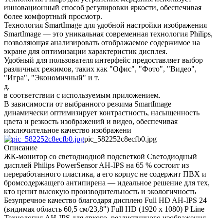
инновационный способ регулировки яркости, обеспечивая
более комфортный просмотр.
Технология SmartImage для удобной настройки изображения
SmartImage — это уникальная современная технология Philips,
позволяющая анализировать отображаемое содержимое на
экране для оптимизации характеристик дисплея.
Удобный для пользователя интерфейс предоставляет выбор
различных режимов, таких как "Офис", "Фото", "Видео",
"Игра", "Экономичный" и т.
д.
в соответствии с используемым приложением.
В зависимости от выбранного режима SmartImage
динамически оптимизирует контрастность, насыщенность
цвета и резкость изображений и видео, обеспечивая
исключительное качество изображени
pic_582252c8ecfb0.jpg
Описание
ЖК-монитор со светодиодной подсветкой Светодиодный
дисплей Philips PowerSensor AH-IPS на 65 % состоит из
переработанного пластика, а его корпус не содержит ПВХ и
бромсодержащего антипирена — идеальное решение для тех,
кто ценит высокую производительность и экологичность
Безупречное качество благодаря дисплею Full HD AH-IPS 24
(видимая область 60,5 см/23,8") Full HD (1920 x 1080) P Line
Технология AH-IPS для яркого, реалистичного изображения