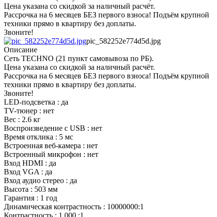
Цена указана со скидкой за наличный расчёт.
Рассрочка на 6 месяцев БЕЗ первого взноса! Подъём крупной
техники прямо в квартиру без доплаты.
Звоните!
pic_582252e774d5d.jpg
Описание
Сеть TECHNO (21 пункт самовывоза по РБ).
Цена указана со скидкой за наличный расчёт.
Рассрочка на 6 месяцев БЕЗ первого взноса! Подъём крупной
техники прямо в квартиру без доплаты.
Звоните!
LED-подсветка : да
TV-тюнер : нет
Вес : 2.6 кг
Воспроизведение с USB : нет
Время отклика : 5 мс
Встроенная веб-камера : нет
Встроенный микрофон : нет
Вход HDMI : да
Вход VGA : да
Вход аудио стерео : да
Высота : 503 мм
Гарантия : 1 год
Динамическая контрастность : 10000000:1
Контрастность : 1 000 :1