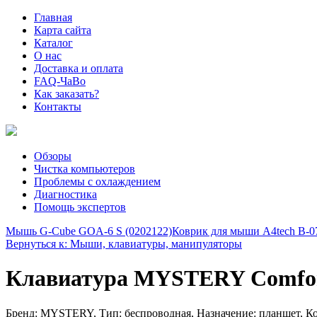
Главная
Карта сайта
Каталог
О нас
Доставка и оплата
FAQ-ЧаВо
Как заказать?
Контакты
Обзоры
Чистка компьютеров
Проблемы с охлаждением
Диагностика
Помощь экспертов
Мышь G-Cube GOA-6 S (0202122)
Коврик для мыши A4tech B-0
Вернуться к: Мыши, клавиатуры, манипуляторы
Клавиатура MYSTERY Comfort 8
Бренд: MYSTERY, Тип: беспроводная, Назначение: планшет, Ко