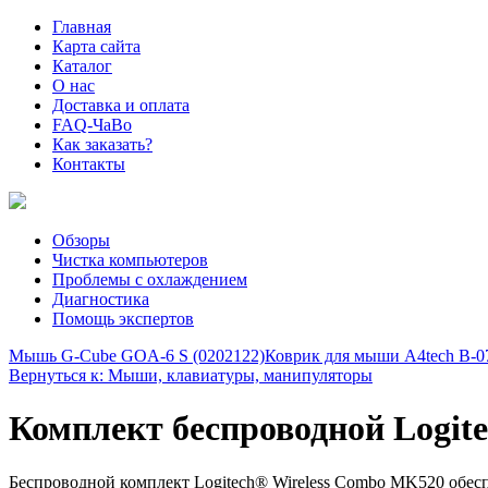
Главная
Карта сайта
Каталог
О нас
Доставка и оплата
FAQ-ЧаВо
Как заказать?
Контакты
Обзоры
Чистка компьютеров
Проблемы с охлаждением
Диагностика
Помощь экспертов
Мышь G-Cube GOA-6 S (0202122)
Коврик для мыши A4tech B-0
Вернуться к: Мыши, клавиатуры, манипуляторы
Комплект беспроводной Logite
Беспроводной комплект Logitech® Wireless Combo MK520 обеспе