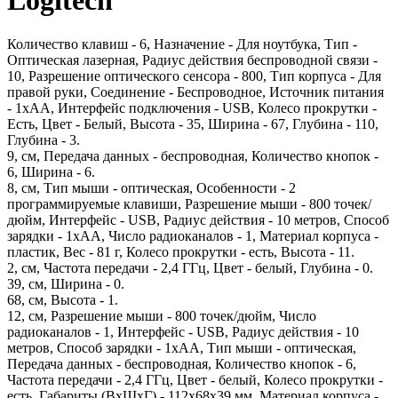
Logitech
Количество клавиш - 6, Назначение - Для ноутбука, Тип -
Оптическая лазерная, Радиус действия беспроводной связи -
10, Разрешение оптического сенсора - 800, Тип корпуса - Для
правой руки, Соединение - Беспроводное, Источник питания
- 1хАА, Интерфейс подключения - USB, Колесо прокрутки -
Есть, Цвет - Белый, Высота - 35, Ширина - 67, Глубина - 110,
Глубина - 3.
9, см, Передача данных - беспроводная, Количество кнопок -
6, Ширина - 6.
8, см, Тип мыши - оптическая, Особенности - 2
программируемые клавиши, Разрешение мыши - 800 точек/
дюйм, Интерфейс - USB, Радиус действия - 10 метров, Способ
зарядки - 1xAA, Число радиоканалов - 1, Материал корпуса -
пластик, Вес - 81 г, Колесо прокрутки - есть, Высота - 11.
2, см, Частота передачи - 2,4 ГГц, Цвет - белый, Глубина - 0.
39, см, Ширина - 0.
68, см, Высота - 1.
12, см, Разрешение мыши - 800 точек/дюйм, Число
радиоканалов - 1, Интерфейс - USB, Радиус действия - 10
метров, Способ зарядки - 1xAA, Тип мыши - оптическая,
Передача данных - беспроводная, Количество кнопок - 6,
Частота передачи - 2,4 ГГц, Цвет - белый, Колесо прокрутки -
есть, Габариты (ВхШхГ) - 112х68х39 мм, Материал корпуса -