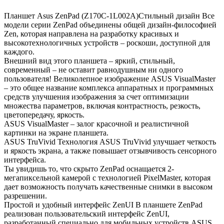
Планшет Asus ZenPad (Z170C-1L002A)Стильный дизайн Все
модели серии ZenPad объединены общей дизайн-философией
Zen, которая направлена на разработку красивых и
высокотехнологичных устройств – роскоши, доступной для
каждого.
Внешний вид этого планшета – яркий, стильный,
современный – не оставит равнодушным ни одного
пользователя! Великолепное изображение ASUS VisualMaster
– это общее название комплекса аппаратных и программных
средств улучшения изображения за счет оптимизации
множества параметров, включая контрастность, резкость,
цветопередачу, яркость.
ASUS VisualMaster – залог красочной и реалистичной
картинки на экране планшета.
ASUS TruVivid Технология ASUS TruVivid улучшает четкость
и яркость экрана, а также повышает отзывчивость сенсорного
интерфейса.
Ты увидишь то, что скрыто ZenPad оснащается 2-
мегапиксельной камерой с технологией PixelMaster, которая
дает возможность получать качественные снимки в высоком
разрешении.
Простой и удобный интерфейс ZenUI В планшете ZenPad
реализован пользовательский интерфейс ZenUI,
разработанный специально для мобильных устройств ASUS.