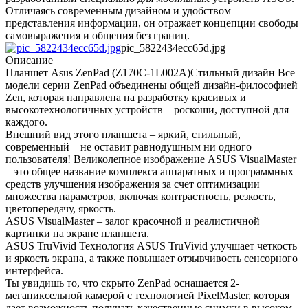
Отличаясь современным дизайном и удобством
представления информации, он отражает концепции свободы
самовыражения и общения без границ.
pic_5822434ecc65d.jpg
Описание
Планшет Asus ZenPad (Z170C-1L002A)Стильный дизайн Все
модели серии ZenPad объединены общей дизайн-философией
Zen, которая направлена на разработку красивых и
высокотехнологичных устройств – роскоши, доступной для
каждого.
Внешний вид этого планшета – яркий, стильный,
современный – не оставит равнодушным ни одного
пользователя! Великолепное изображение ASUS VisualMaster
– это общее название комплекса аппаратных и программных
средств улучшения изображения за счет оптимизации
множества параметров, включая контрастность, резкость,
цветопередачу, яркость.
ASUS VisualMaster – залог красочной и реалистичной
картинки на экране планшета.
ASUS TruVivid Технология ASUS TruVivid улучшает четкость
и яркость экрана, а также повышает отзывчивость сенсорного
интерфейса.
Ты увидишь то, что скрыто ZenPad оснащается 2-
мегапиксельной камерой с технологией PixelMaster, которая
дает возможность получать качественные снимки в высоком