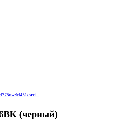
75nw/M451/ seri...
06BK (черный)