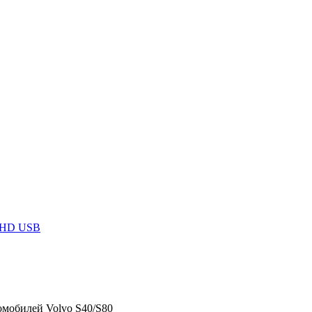
llHD USB
томобилей Volvo S40/S80