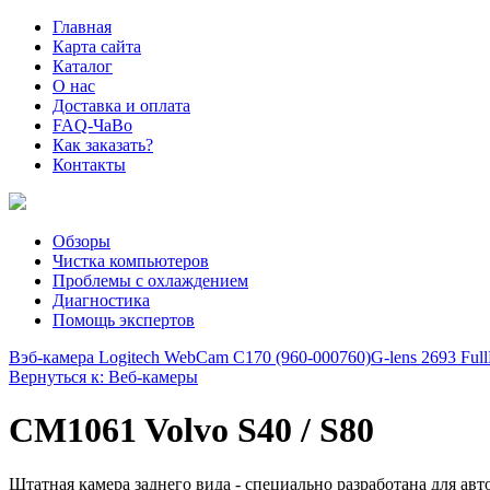
Главная
Карта сайта
Каталог
О нас
Доставка и оплата
FAQ-ЧаВо
Как заказать?
Контакты
Обзоры
Чистка компьютеров
Проблемы с охлаждением
Диагностика
Помощь экспертов
Вэб-камера Logitech WebCam C170 (960-000760)
G-lens 2693 Fu
Вернуться к: Веб-камеры
CM1061 Volvo S40 / S80
Штатная камера заднего вида - специально разработана для ав