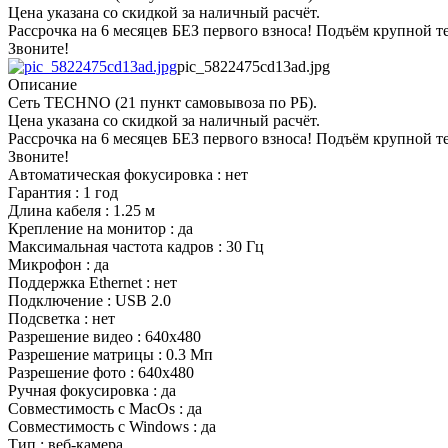
Цена указана со скидкой за наличный расчёт.
Рассрочка на 6 месяцев БЕЗ первого взноса! Подъём крупной т
Звоните!
pic_5822475cd13ad.jpg
Описание
Сеть TECHNO (21 пункт самовывоза по РБ).
Цена указана со скидкой за наличный расчёт.
Рассрочка на 6 месяцев БЕЗ первого взноса! Подъём крупной т
Звоните!
Автоматическая фокусировка : нет
Гарантия : 1 год
Длина кабеля : 1.25 м
Крепление на монитор : да
Максимальная частота кадров : 30 Гц
Микрофон : да
Поддержка Ethernet : нет
Подключение : USB 2.0
Подсветка : нет
Разрешение видео : 640x480
Разрешение матрицы : 0.3 Мп
Разрешение фото : 640х480
Ручная фокусировка : да
Совместимость с MacOs : да
Совместимость с Windows : да
Тип : веб-камера