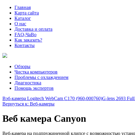
Главная
Карта сайта
Каталог
О нас
Доставка и оплата
FAQ-ЧаВо
Как заказать?
Контакты
Обзоры
Чистка компьютеров
Проблемы с охлаждением
Диагностика
Помощь экспертов
Вэб-камера Logitech WebCam C170 (960-000760)
G-lens 2693 Fu
Вернуться к: Веб-камеры
Веб камера Canyon
Веб-камера на подпружиненной клипсе с возможностью установ