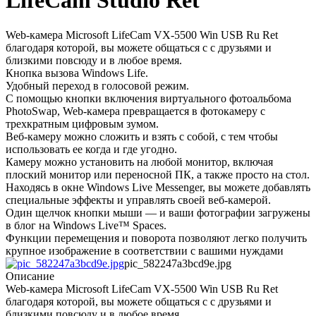
LifeCam Studio Ret
Web-камера Microsoft LifeCam VX-5500 Win USB Ru Ret
благодаря которой, вы можете общаться с с друзьями и
близкими повсюду и в любое время.
Кнопка вызова Windows Life.
Удобный переход в голосовой режим.
С помощью кнопки включения виртуального фотоальбома
PhotoSwap, Web-камера превращается в фотокамеру с
трехкратным цифровым зумом.
Веб-камеру можно сложить и взять с собой, с тем чтобы
использовать ее когда и где угодно.
Камеру можно установить на любой монитор, включая
плоский монитор или переносной ПК, а также просто на стол.
Находясь в окне Windows Live Messenger, вы можете добавлять
специальные эффекты и управлять своей веб-камерой.
Один щелчок кнопки мыши — и ваши фотографии загружены
в блог на Windows Live™ Spaces.
Функции перемещения и поворота позволяют легко получить
крупное изображение в соответствии с вашими нуждами
pic_582247a3bcd9e.jpg
Описание
Web-камера Microsoft LifeCam VX-5500 Win USB Ru Ret
благодаря которой, вы можете общаться с с друзьями и
близкими повсюду и в любое время.