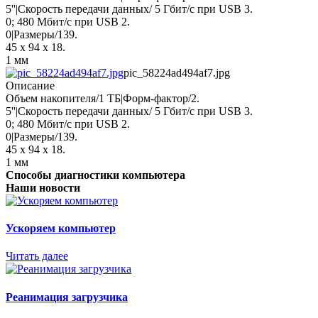
5''|Скорость передачи данных/ 5 Гбит/с при USB 3.
0; 480 Мбит/с при USB 2.
0|Размеры/139.
45 x 94 x 18.
1 мм
pic_58224ad494af7.jpg
Описание
Объем накопителя/1 ТБ|Форм-фактор/2.
5''|Скорость передачи данных/ 5 Гбит/с при USB 3.
0; 480 Мбит/с при USB 2.
0|Размеры/139.
45 x 94 x 18.
1 мм
Способы диагностики компьютера
Наши новости
Ускоряем компьютер
Читать далее
Реанимация загрузчика