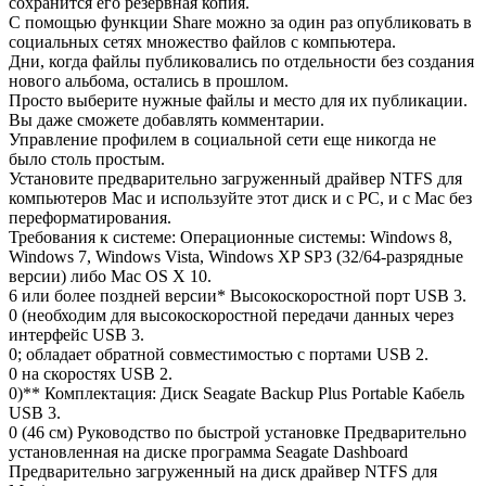
сохранится его резервная копия.
С помощью функции Share можно за один раз опубликовать в
социальных сетях множество файлов с компьютера.
Дни, когда файлы публиковались по отдельности без создания
нового альбома, остались в прошлом.
Просто выберите нужные файлы и место для их публикации.
Вы даже сможете добавлять комментарии.
Управление профилем в социальной сети еще никогда не
было столь простым.
Установите предварительно загруженный драйвер NTFS для
компьютеров Mac и используйте этот диск и с PC, и с Mac без
переформатирования.
Требования к системе: Операционные системы: Windows 8,
Windows 7, Windows Vista, Windows XP SP3 (32/64-разрядные
версии) либо Mac OS X 10.
6 или более поздней версии* Высокоскоростной порт USB 3.
0 (необходим для высокоскоростной передачи данных через
интерфейс USB 3.
0; обладает обратной совместимостью с портами USB 2.
0 на скоростях USB 2.
0)** Комплектация: Диск Seagate Backup Plus Portable Кабель
USB 3.
0 (46 см) Руководство по быстрой установке Предварительно
установленная на диске программа Seagate Dashboard
Предварительно загруженный на диск драйвер NTFS для