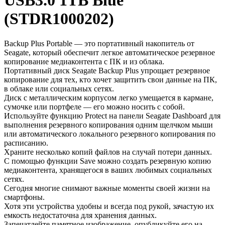
USB3.0 1TB Blue
(STDR1000202)
Backup Plus Portable — это портативный накопитель от
Seagate, который обеспечит легкое автоматическое резервное
копирование медиаконтента с ПК и из облака.
Портативный диск Seagate Backup Plus упрощает резервное
копирование для тех, кто хочет защитить свои данные на ПК,
в облаке или социальных сетях.
Диск с металлическим корпусом легко умещается в кармане,
сумочке или портфеле — его можно носить с собой.
Используйте функцию Protect на панели Seagate Dashboard для
выполнения резервного копирования одним щелчком мыши
или автоматического локального резервного копирования по
расписанию.
Храните несколько копий файлов на случай потери данных.
С помощью функции Save можно создать резервную копию
медиаконтента, хранящегося в ваших любимых социальных
сетях.
Сегодня многие снимают важные моменты своей жизни на
смартфоны.
Хотя эти устройства удобны и всегда под рукой, зачастую их
емкость недостаточна для хранения данных.
Запечатлейте памятное изображение, опубликуйте его на