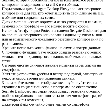
Seagate, который обеспечит легкое автоматическое резервное
копирование медиаконтента с ПК и из облака.
Портативный диск Seagate Backup Plus упрощает резервное
копирование для тех, кто хочет защитить свои данные на ПК,
в облаке или социальных сетях.
Диск с металлическим корпусом легко умещается в кармане,
сумочке или портфеле — его можно носить с собой.
Используйте функцию Protect на панели Seagate Dashboard для
выполнения резервного копирования одним щелчком мыши
или автоматического локального резервного копирования по
расписанию.
Храните несколько копий файлов на случай потери данных.
С помощью функции Save можно создать резервную копию
медиаконтента, хранящегося в ваших любимых социальных
сетях.
Сегодня многие снимают важные моменты своей жизни на
смартфоны.
Хотя эти устройства удобны и всегда под рукой, зачастую их
емкость недостаточна для хранения данных.
Запечатлейте памятное изображение, опубликуйте его на
странице в социальной сети, а программное обеспечение
Seagate Dashboard автоматически создаст резервную копию
любого опубликованного контента (в том числе фотографий,
на которых вы отмечены).
Даже если файл случайно будет удален со смартфона,