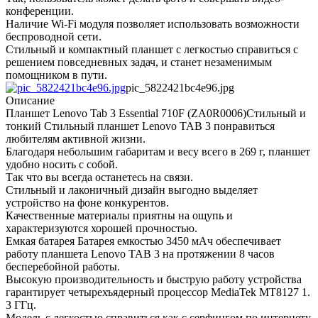
конференции.
Наличие Wi-Fi модуля позволяет использовать возможности
беспроводной сети.
Стильный и компактный планшет с легкостью справиться с
решением повседневных задач, и станет незаменимым
помощником в пути.
pic_5822421bc4e96.jpg
Описание
Планшет Lenovo Tab 3 Essential 710F (ZA0R0006)Стильный и
тонкий Стильный планшет Lenovo TAB 3 понравиться
любителям активной жизни.
Благодаря небольшим габаритам и весу всего в 269 г, планшет
удобно носить с собой.
Так что вы всегда останетесь на связи.
Стильный и лаконичный дизайн выгодно выделяет
устройство на фоне конкурентов.
Качественные материалы приятны на ощупь и
характеризуются хорошей прочностью.
Емкая батарея Батарея емкостью 3450 мАч обеспечивает
работу планшета Lenovo TAB 3 на протяжении 8 часов
бесперебойной работы.
Высокую производительность и быструю работу устройства
гарантирует четырехъядерный процессор MediaTek MT8127 1.
3 ГГц.
Модель с легкостью справиться как с серфингом по интернету,