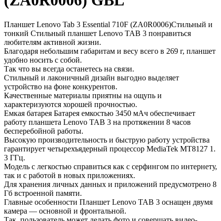
(ZA0R0006) GBL
Планшет Lenovo Tab 3 Essential 710F (ZA0R0006)Стильный и
тонкий Стильный планшет Lenovo TAB 3 понравиться
любителям активной жизни.
Благодаря небольшим габаритам и весу всего в 269 г, планшет
удобно носить с собой.
Так что вы всегда останетесь на связи.
Стильный и лаконичный дизайн выгодно выделяет
устройство на фоне конкурентов.
Качественные материалы приятны на ощупь и
характеризуются хорошей прочностью.
Емкая батарея Батарея емкостью 3450 мАч обеспечивает
работу планшета Lenovo TAB 3 на протяжении 8 часов
бесперебойной работы.
Высокую производительность и быструю работу устройства
гарантирует четырехъядерный процессор MediaTek MT8127 1.
3 ГГц.
Модель с легкостью справиться как с серфингом по интернету,
так и с работой в новых приложениях.
Для хранения личных данных и приложений предусмотрено 8
Гб встроенной памяти.
Главные особенности Планшет Lenovo TAB 3 оснащен двумя
камера — основной и фронтальной.
Так, пользователь может делать фото и совершать видео-