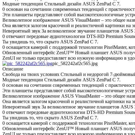
Модные тенденции Стильный дизайн ASUS ZenPad C 7.
0 основан на сочетании современных тенденций с практичност
Эти планшеты представляют собой высокотехнологичные устр
Великолепное изображение ASUS VisualMaster – это общее наз
Она является залогом красочной и реалистичной картинки на э
Невероятный звук За великолепное звучание планшетов ASUS 
0 отвечают передовые аудиотехнологии DTS-HD Premium Sound 
Ты увидишь то, что скрыто ASUS ZenPad C 7.
0 оснащается камерой с поддержкой технологии PixelMaster, к
Обновленный интерфейс ZenUI™ Новый планшет ASUS получил 
ZenUI не только предоставляет всю нужную информацию в удоб
pic_582242af2c565.jpg
Описание
Свобода на твоих условиях Стильный и недорогой 7-дюймовы
Модные тенденции Стильный дизайн ASUS ZenPad C 7.
0 основан на сочетании современных тенденций с практичност
Эти планшеты представляют собой высокотехнологичные устр
Великолепное изображение ASUS VisualMaster – это общее наз
Она является залогом красочной и реалистичной картинки на э
Невероятный звук За великолепное звучание планшетов ASUS 
0 отвечают передовые аудиотехнологии DTS-HD Premium Sound 
Ты увидишь то, что скрыто ASUS ZenPad C 7.
0 оснащается камерой с поддержкой технологии PixelMaster, к
Обновленный интерфейс ZenUI™ Новый планшет ASUS получил 
ZenUI не только предоставляет всю нужную информацию в удоб