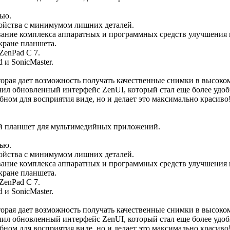
ью.
ойства с минимумом лишних деталей.
вание комплекса аппаратных и программных средств улучшения 
кране планшета.
ZenPad C 7.
и SonicMaster.
оторая дает возможность получать качественные снимки в высоко
обновленный интерфейс ZenUI, который стал еще более удобн
ном для восприятия виде, но и делает это максимально красиво
й планшет для мультимедийных приложений.
ью.
ойства с минимумом лишних деталей.
вание комплекса аппаратных и программных средств улучшения 
кране планшета.
ZenPad C 7.
и SonicMaster.
оторая дает возможность получать качественные снимки в высоко
обновленный интерфейс ZenUI, который стал еще более удобн
ном для восприятия виде, но и делает это максимально красиво