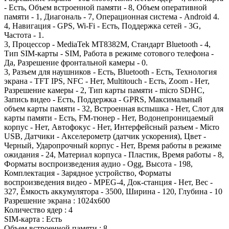
- Есть, Объем встроенной памяти - 8, Объем оперативной
памяти - 1, Диагональ - 7, Операционная система - Android 4.
4, Навигация - GPS, Wi-Fi - Есть, Поддержка сетей - 3G,
Частота - 1.
3, Процессор - MediaTek MT8382М, Стандарт Bluetooth - 4,
Тип SIM-карты - SIM, Работа в режиме сотового телефона -
Да, Разрешение фронтальной камеры - 0.
3, Разъем для наушников - Есть, Bluetooth - Есть, Технология
экрана - TFT IPS, NFC - Нет, Multitouch - Есть, Zoom - Нет,
Разрешение камеры - 2, Тип карты памяти - micro SDHC,
Запись видео - Есть, Поддержка - GPRS, Максимальный
объем карты памяти - 32, Встроенная вспышка - Нет, Слот для
карты памяти - Есть, FM-тюнер - Нет, Водонепроницаемый
корпус - Нет, Автофокус - Нет, Интерфейсный разъем - Micro
USB, Датчики - Акселерометр (датчик ускорения), Цвет -
Черный, Ударопрочный корпус - Нет, Время работы в режиме
ожидания - 24, Материал корпуса - Пластик, Время работы - 8,
Форматы воспроизведения аудио - Ogg, Высота - 198,
Комплектация - Зарядное устройство, Форматы
воспроизведения видео - MPEG-4, Док-станция - Нет, Вес -
327, Ёмкость аккумулятора - 3500, Ширина - 120, Глубина - 10
Разрешение экрана : 1024x600
Количество ядер : 4
SIM-карта : Есть
Объем встроенной памяти : 8