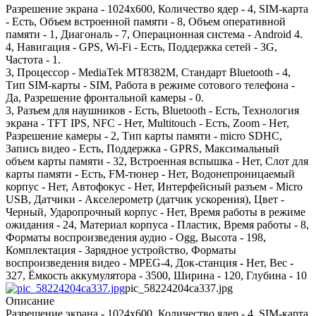
Разрешение экрана - 1024x600, Количество ядер - 4, SIM-карта
- Есть, Объем встроенной памяти - 8, Объем оперативной
памяти - 1, Диагональ - 7, Операционная система - Android 4.
4, Навигация - GPS, Wi-Fi - Есть, Поддержка сетей - 3G,
Частота - 1.
3, Процессор - MediaTek MT8382М, Стандарт Bluetooth - 4,
Тип SIM-карты - SIM, Работа в режиме сотового телефона -
Да, Разрешение фронтальной камеры - 0.
3, Разъем для наушников - Есть, Bluetooth - Есть, Технология
экрана - TFT IPS, NFC - Нет, Multitouch - Есть, Zoom - Нет,
Разрешение камеры - 2, Тип карты памяти - micro SDHC,
Запись видео - Есть, Поддержка - GPRS, Максимальный
объем карты памяти - 32, Встроенная вспышка - Нет, Слот для
карты памяти - Есть, FM-тюнер - Нет, Водонепроницаемый
корпус - Нет, Автофокус - Нет, Интерфейсный разъем - Micro
USB, Датчики - Акселерометр (датчик ускорения), Цвет -
Черный, Ударопрочный корпус - Нет, Время работы в режиме
ожидания - 24, Материал корпуса - Пластик, Время работы - 8,
Форматы воспроизведения аудио - Ogg, Высота - 198,
Комплектация - Зарядное устройство, Форматы
воспроизведения видео - MPEG-4, Док-станция - Нет, Вес -
327, Ёмкость аккумулятора - 3500, Ширина - 120, Глубина - 10
pic_58224204ca337.jpg
Описание
Разрешение экрана - 1024x600, Количество ядер - 4, SIM-карта