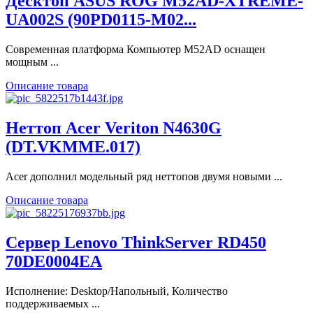
Десктоп ASUS ROG M52AD-XTREME-
UA002S (90PD0115-M02...
Современная платформа Компьютер M52AD оснащен
мощным ...
Описание товара
Неттоп Acer Veriton N4630G
(DT.VKMME.017)
Acer дополнил модельный ряд неттопов двумя новыми ...
Описание товара
Сервер Lenovo ThinkServer RD450
70DE0004EA
Исполнение: Desktop/Напольный, Количество
поддерживаемых ...